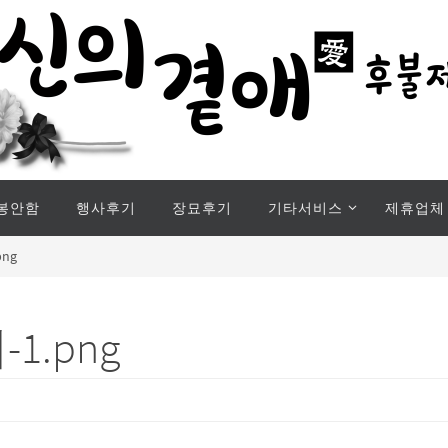
봉안함
행사후기
장묘후기
기타서비스
제휴업체
png
1.png