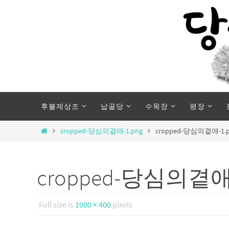
Skip
to
content
Skip
후불제상조
납골당
수목장
평장
to
content
Home
cropped-당심의곁애-1.png
cropped-당심의곁애-1.
cropped-당심의곁애-
Full size is
1000 × 400
pixels