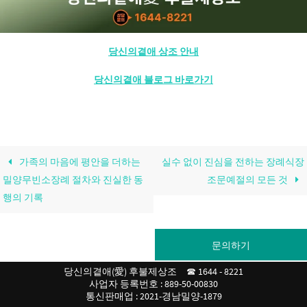
당신의곁애 상조 안내
당신의곁애 블로그 바로가기
가족의 마음에 평안을 더하는
실수 없이 진심을 전하는 장례식장
밀양무빈소장례 절차와 진실한 동
조문예절의 모든 것
행의 기록
문의하기
당신의곁애(愛) 후불제상조 ☎ 1644 - 8221
사업자 등록번호 : 889-50-00830
통신판매업 : 2021-경남밀양-1879