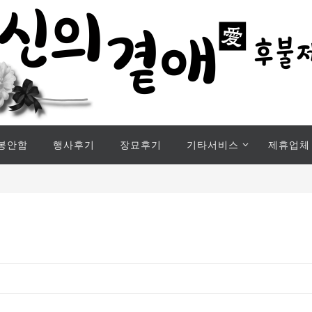
봉안함
행사후기
장묘후기
기타서비스
제휴업체