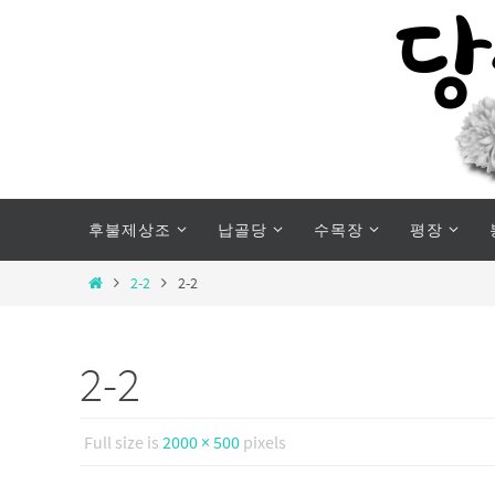
Skip
to
content
Skip
후불제상조
납골당
수목장
평장
to
content
Home
2-2
2-2
2-2
Full size is
2000 × 500
pixels