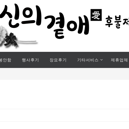
봉안함
행사후기
장묘후기
기타서비스
제휴업체