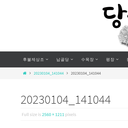
Skip
to
content
Skip
후불제상조
납골당
수목장
평장
to
content
Home
20230104_141044
20230104_141044
20230104_141044
Full size is
2560 × 1211
pixels