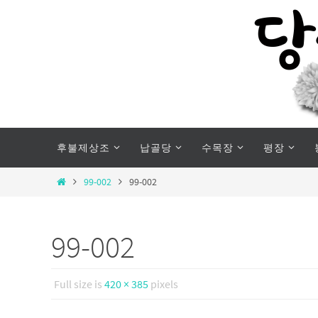
Skip
to
content
Skip
후불제상조
납골당
수목장
평장
to
content
Home
99-002
99-002
99-002
Full size is
420 × 385
pixels