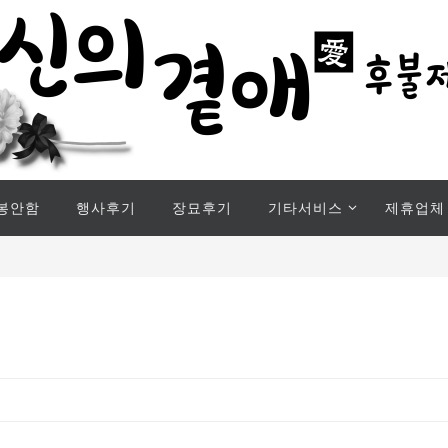
봉안함
행사후기
장묘후기
기타서비스
제휴업체